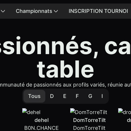
Championnats
INSCRIPTION TOURNOI
sionnés, ca
table
mmunauté de passionnés aux profils variés, réunie au
Tous
D
E
F
G
I
t
dehel
DomTorreTilt
d
B0N.CHANCE
DomTorreTilt