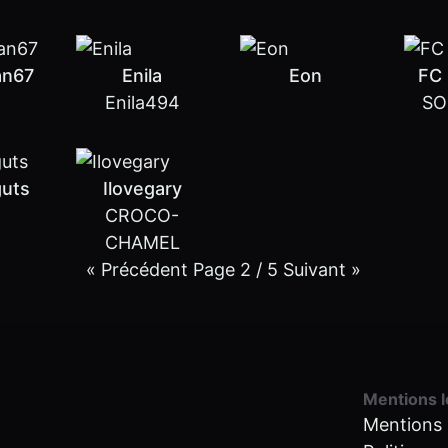
an67
Enila
Eon
FC
Enila494
SO
guts
Ilovegary
CROCO-
CHAMEL
« Précédent
Page 2 / 5
Suivant »
Mentions l
Mentions 