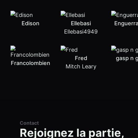
Edison
Ellebasi
Enguerr
Ellebasi4949
Fred
gasp n 
Francolombien
Mitch Leary
Contact
Rejoignez la partie,