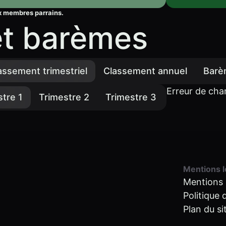
ux membres parrains.
et barèmes
assement trimestriel
Classement annuel
Bar
Erreur de ch
stre 1
Trimestre 2
Trimestre 3
Mentions l
Mentions 
Politique 
Plan du si