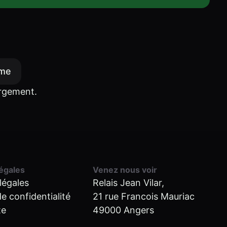
ème
argement.
égales
Venez nous voir
légales
Relais Jean Vilar,
de confidentialité
21 rue Francois Mauriac
te
49000 Angers