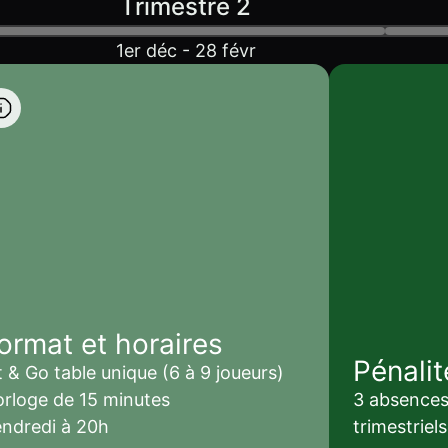
Trimestre 2
1er déc - 28 févr
ormat et horaires
Pénalit
t & Go table unique (6 à 9 joueurs)
rloge de 15 minutes
3 absences 
ndredi à 20h
trimestriels