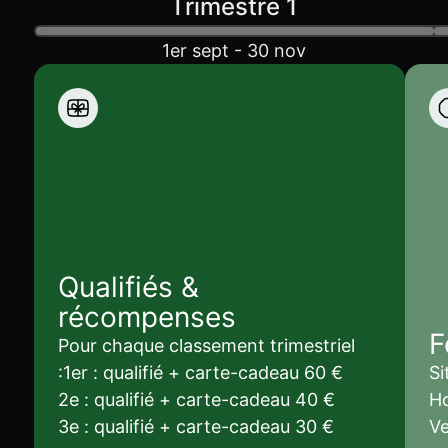
Trimestre 1
1er sept - 30 nov
Qualifiés &
récompenses
F
Pour chaque classement trimestriel
:1er : qualifié + carte-cadeau 60 €
Si
2e : qualifié + carte-cadeau 40 €
Ho
3e : qualifié + carte-cadeau 30 €
Ve