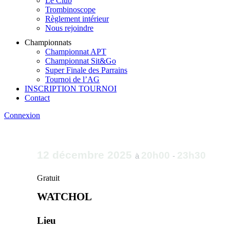
Le Club
Trombinoscope
Règlement intérieur
Nous rejoindre
Championnats
Championnat APT
Championnat Sit&Go
Super Finale des Parrains
Tournoi de l’AG
INSCRIPTION TOURNOI
Contact
Connexion
12 décembre 2025
20h00
23h30
à
-
Gratuit
WATCHOL
Lieu