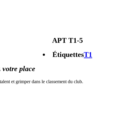
APT T1-5
Étiquettes
T1
z
votre place
alent et grimper dans le classement du club.