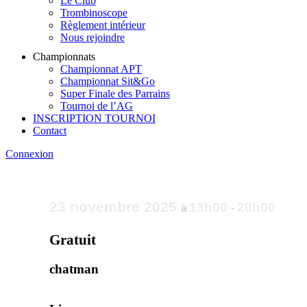
Le Club
Trombinoscope
Règlement intérieur
Nous rejoindre
Championnats
Championnat APT
Championnat Sit&Go
Super Finale des Parrains
Tournoi de l’AG
INSCRIPTION TOURNOI
Contact
Connexion
23 novembre 2025
13h00
20h00
à
-
Gratuit
chatman